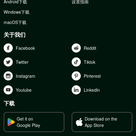
Android下载
设置指南
Windows下载
macOS下载
关于我们
Facebook
Reddit
Twitter
Tiktok
Instagram
Pinterest
Youtube
Linkedln
下载
Get it on
Download on the
Google Play
App Store